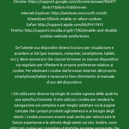
Chrome: https://support.google.com/chrome/answer/95647?
hl=it-IT&hlrm=fr&hlrm=en
Internet Explorer: http://windows.microsoft.com/it-
it/windows7/block-enable-or-allow-cookies
Safari: http://support.apple.com/kb/PH11913
Firefox: http://support.mozilla.org/it-IT/kb/enable-and-disable-
cookies-website-preferences
Se l'utente usa dispositivi diversi tra loro per visualizzare e
accedere ai Siti (per esempio, computer, smartphone, tablet,
ecc.), deve assicurarsi che ciascun browser su ciascun dispositivo
sia regolato per riflettere le proprie preferenze relative ai
cookie. Per eliminare i cookie dal browser Internet del proprio
smartphone/tablet è necessario fare riferimento al manuale
d'uso del dispositivo.
I Siti utilizzano diverse tipologie di cookie ognuna delle quali ha
una specifica funzione. Il sito utilizza i cookie per rendere la
navigazione più semplice e per meglio adattare sia le pagine
caricate che i propri prodotti agli interessi e ai bisogni degli
utenti. I cookie possono essere usati anche per velocizzare le
future esperienze e le attività degli utenti sul sito. Inoltre, sono
utilizzati cookie per compilare statistiche anonime aggregate che