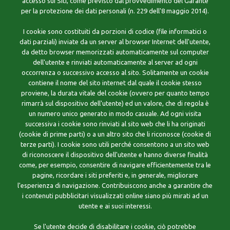
accesso sui Siti, come previsto dal provvedimento del Garante
per la protezione dei dati personali (n. 229 dell'8 maggio 2014).
I cookie sono costituiti da porzioni di codice (file informatici o
dati parziali) inviate da un server al browser Internet dell'utente,
da detto browser memorizzati automaticamente sul computer
dell'utente e rinviati automaticamente al server ad ogni
occorrenza o successivo accesso al sito. Solitamente un cookie
contiene il nome del sito internet dal quale il cookie stesso
proviene, la durata vitale del cookie (ovvero per quanto tempo
rimarrà sul dispositivo dell'utente) ed un valore, che di regola è
un numero unico generato in modo casuale. Ad ogni visita
successiva i cookie sono rinviati al sito web che li ha originati
(cookie di prime parti) o a un altro sito che li riconosce (cookie di
terze parti). I cookie sono utili perché consentono a un sito web
di riconoscere il dispositivo dell'utente e hanno diverse finalità
come, per esempio, consentire di navigare efficientemente tra le
pagine, ricordare i siti preferiti e, in generale, migliorare
l'esperienza di navigazione. Contribuiscono anche a garantire che
i contenuti pubblicitari visualizzati online siano più mirati ad un
utente e ai suoi interessi.
Se l'utente decide di disabilitare i cookie, ciò potrebbe