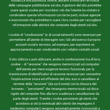
visualizza una pubblicità. Inoltre, aiutano a misurare l'efficacia
delle campagne pubblicitarie sul sito; il gestore del sito potrebbe
usare questi cookie per ricordare i siti che l'utente ha visitato e
condividere queste informazioni con terze parti, incluse agenzie
e inserzionisti che potrebbero usare i loro cookie per raccogliere
informazioni sulle attività che compiute dagli utenti sul sito.
I cookie di "condivisione" (o di social network) sono necessari per
permettere all'utente di interagire con i Siti attraverso il proprio
account social e servono, ad esempio, per esprimere un
apprezzamento e per condividerlo con i relativi contatti social.
Il sito utilizza o può utilizzare, anche in combinazione tra di loro,
cookie: - di "sessione" che vengono memorizzati sul computer
dell'utente per mere esigenze tecnico-funzionali, per la
trasmissione di identificativi di sessione necessari per consentire
l'esplorazione sicura ed efficiente del sito; essi si cancellano al
termine della "sessione" (da cui il nome) con la chiusura del
browser; - "persistenti" che rimangono memorizzati sul disco
rigido del computer fino alla loro scadenza o cancellazione da
parte degli utenti. Tramite i cookie persistenti gli utenti che
accedono ai siti (o eventuali altri utenti che impiegano il
medesimo computer) vengono automaticamente riconosciuti a