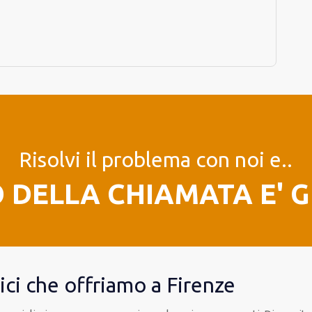
Risolvi il problema con noi e..
O DELLA CHIAMATA E' 
trici che offriamo a Firenze