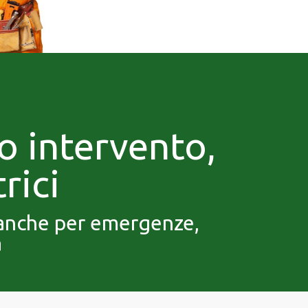
to intervento,
rici
, anche per emergenze,
a