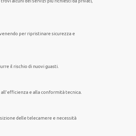
vi alcuni dei servizi più richiesti da privati,
rvenendo per ripristinare sicurezza e
re il rischio di nuovi guasti.
ll’efficienza e alla conformità tecnica.
osizione delle telecamere e necessità