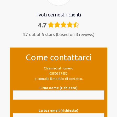
I voti dei nostri clienti
4.7
4,7
rating
4.7 out of 5 stars (based on 3 reviews)
Come contattarci
Chiamaci al numero
0550317452
o compila il modulo di contatto.
Il tuo nome (richiesto)
La tua email (richiesto)