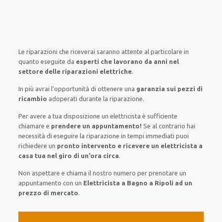
Le riparazioni
che riceverai
saranno
attente al
particolare
in
quanto
eseguite
da
esperti che lavorano da anni nel
settore
delle riparazioni elettriche
.
In più avrai
l’opportunità
di
ottenere
una
garanzia sui pezzi di
ricambio
adoperati
durante la riparazione.
Per avere
a tua disposizione
un elettricista
è sufficiente
chiamare e
prendere
un appuntamento!
Se
al contrario
hai
necessità
di
eseguire
la riparazione
in tempi
immediati
puoi
richiedere un
pronto intervento e ricevere un
elettricista a
casa tua nel giro di un’ora circa
.
Non aspettare e chiama il nostro numero per prenotare un
appuntamento con un
Elettricista a Bagno a Ripoli ad un
prezzo di mercato
.