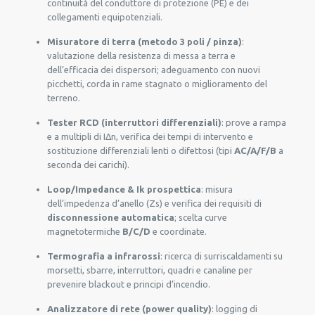
continuità del conduttore di protezione (PE) e dei
collegamenti equipotenziali.
Misuratore di terra (metodo 3 poli / pinza)
:
valutazione della resistenza di messa a terra e
dell’efficacia dei dispersori; adeguamento con nuovi
picchetti, corda in rame stagnato o miglioramento del
terreno.
Tester RCD (interruttori differenziali)
: prove a rampa
e a multipli di IΔn, verifica dei tempi di intervento e
sostituzione differenziali lenti o difettosi (tipi
AC/A/F/B
a
seconda dei carichi).
Loop/Impedance & Ik prospettica
: misura
dell’impedenza d’anello (Zs) e verifica dei requisiti di
disconnessione automatica
; scelta curve
magnetotermiche
B/C/D
e coordinate.
Termografia a infrarossi
: ricerca di surriscaldamenti su
morsetti, sbarre, interruttori, quadri e canaline per
prevenire blackout e principi d’incendio.
Analizzatore di rete (power quality)
: logging di