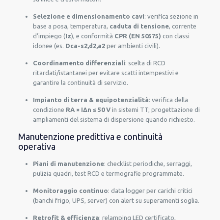
Selezione e dimensionamento cavi
: verifica sezione in
base a posa, temperatura,
caduta di tensione
, corrente
d’impiego (
Iz
), e conformità
CPR (EN 50575)
con classi
idonee (es.
Dca-s2,d2,a2
per ambienti civili).
Coordinamento differenziali
: scelta di RCD
ritardati/istantanei per evitare scatti intempestivi e
garantire la continuità di servizio.
Impianto di terra & equipotenzialità
: verifica della
condizione
RA × IΔn ≤ 50 V
in sistemi TT; progettazione di
ampliamenti del sistema di dispersione quando richiesto.
Manutenzione predittiva e continuità
operativa
Piani di manutenzione
: checklist periodiche, serraggi,
pulizia quadri, test RCD e termografie programmate.
Monitoraggio continuo
: data logger per carichi critici
(banchi frigo, UPS, server) con alert su superamenti soglia.
Retrofit & efficienza
: relamping LED certificato,