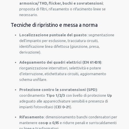
armonica/THD, flicker, buchi e sovratensioni
;
proposta di filtri, rifasamento o rifacimento linee se
necessario.
Tecniche di ripristino e messa a norma
Localizzazione puntuale del guasto
: segmentazione
dell’impianto per esclusione, tracciatura circuiti,
identificazione linea difettosa (giunzione, presa,
derivazione).
Adeguamento dei quadri elettrici (EN 61439)
:
riorganizzazione interruttori, selettività e potere
d’interruzione, etichettatura circuiti, aggiornamento
schema unifilare.
Protezione contro le sovratensioni (SPD)
:
coordinamento
Tipo 1/2/3
con livello di protezione
Up
adeguato alle apparecchiature sensibili e presenza di
impianti fotovoltaici (
CEI 0-21
).
Rifasamento
: dimensionamento banchi condensatori per
mantenere
cosφ ≥ 0,95
e ridurre penali e surriscaldamenti
su linee e trasformatori.