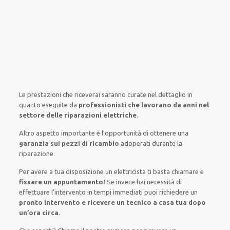
Le prestazioni
che riceverai
saranno
curate nel
dettaglio
in
quanto
eseguite
da
professionisti che lavorano da anni nel
settore
delle riparazioni elettriche
.
Altro aspetto importante è
l’opportunità
di
ottenere
una
garanzia sui pezzi di ricambio
adoperati
durante la
riparazione.
Per avere
a tua disposizione
un elettricista
ti basta
chiamare e
fissare
un appuntamento!
Se
invece
hai
necessità
di
effettuare
l’intervento
in tempi
immediati
puoi richiedere un
pronto intervento e ricevere un
tecnico a casa tua dopo
un’ora circa
.