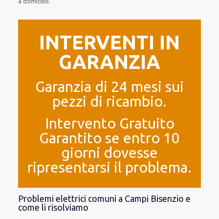
a domicilio.
INTERVENTI IN
GARANZIA
Garanzia di 24 mesi sui
pezzi di ricambio.
Intervento Gratuito
Garantito se entro 10
giorni dovesse
ripresentarsi il problema.
Problemi elettrici comuni a Campi Bisenzio e
come li risolviamo