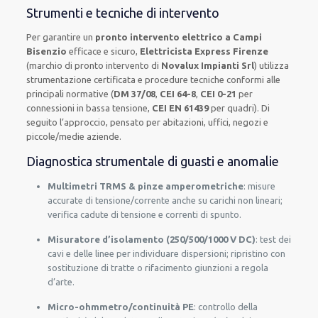
Strumenti e tecniche di intervento
Per garantire un
pronto intervento elettrico a Campi
Bisenzio
efficace e sicuro,
Elettricista Express Firenze
(marchio di pronto intervento di
Novalux Impianti Srl
) utilizza
strumentazione certificata e procedure tecniche conformi alle
principali normative (
DM 37/08
,
CEI 64-8
,
CEI 0-21
per
connessioni in bassa tensione,
CEI EN 61439
per quadri). Di
seguito l’approccio, pensato per abitazioni, uffici, negozi e
piccole/medie aziende.
Diagnostica strumentale di guasti e anomalie
Multimetri TRMS & pinze amperometriche
: misure
accurate di tensione/corrente anche su carichi non lineari;
verifica cadute di tensione e correnti di spunto.
Misuratore d’isolamento (250/500/1000 V DC)
: test dei
cavi e delle linee per individuare dispersioni; ripristino con
sostituzione di tratte o rifacimento giunzioni a regola
d’arte.
Micro-ohmmetro/continuità PE
: controllo della