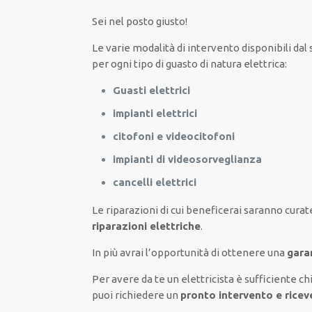
Sei nel posto giusto!
Le
varie
modalità
di
intervento
disponibili
dal 
per
ogni tipo di
guasto
di natura elettrica
:
Guasti elettrici
impianti elettrici
citofoni e videocitofoni
impianti di videosorveglianza
cancelli elettrici
Le riparazioni
di cui beneficerai
saranno
curat
riparazioni elettriche
.
In più avrai
l’opportunità
di
ottenere
una
gara
Per avere
da te
un elettricista
è sufficiente
ch
puoi richiedere un
pronto intervento e rice