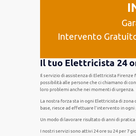
I
Gar
Intervento Gratuito
Il tuo Elettricista 24
Il servizio di assistenza
di Elettricista Firenze
possibilità
alle persone che ci chiamano
di
con
loro problemi
anche
nei momenti di urgenza
.
La nostra forza
sta in ogni Elettricista di zon
base
, riesce ad
effettuare l’intervento
in ogni
Un modo
di lavorare
risultato
di anni di pratic
I nostri servizi
sono attivi
24 ore su 24
per
7 gi