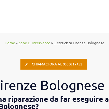
Home
»
Zone Di Intervento
»
Elettricista Firenze Bolognese
CHIAMACI ORA AL 0550317452
 Firenze Bolognese
una riparazione da far eseguire 
e Bolognese?