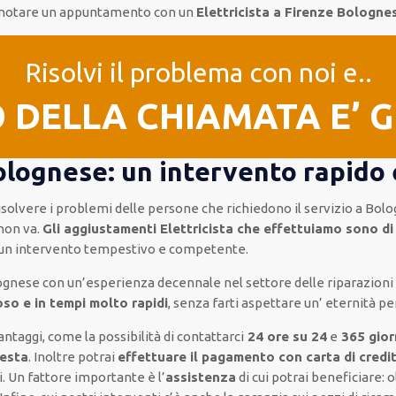
renotare un appuntamento con un
Elettricista a Firenze Bologn
Risolvi il problema con noi e..
O DELLA CHIAMATA E’ 
olognese: un intervento rapido 
 risolvere i problemi delle persone che
richiedono il servizio
a Bolo
non va.
Gli aggiustamenti Elettricista che effettuiamo sono di
 un intervento
tempestivo e competente
.
lognese
con un’esperienza decennale
nel settore delle riparazioni
so e in tempi molto rapidi
, senza farti
aspettare un’ eternità
per
antaggi, come
la possibilità di contattarci
24 ore su 24
e
365 gior
festa
.
Inoltre
potrai
effettuare il pagamento con carta di credi
i
.
Un fattore importante
è l’
assistenza
di cui potrai beneficiare:
o