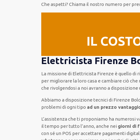
Che aspetti? Chiama il nostro numero per p
IL COST
Elettricista Firenze B
La missione
di Elettricista Firenze è quello di
per migliorare
la loro casa
e cambiare ciò che 
che rivolgendosi a noi avranno a disposizione
Abbiamo a disposizione
tecnici di Firenze Bo
problemi di ogni tipo
ad un prezzo vantaggio
L’assistenza
che ti
proponiamo
ha numerosi v
il tempo per
tutto l’anno, anche nei
giorni di 
con sé
un POS
per accettare pagamenti
digital