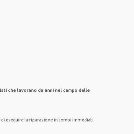
isti che lavorano da anni nel campo
delle
o
di
eseguire
la riparazione
in tempi
immediati