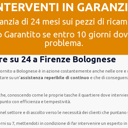
NTERVENTI IN GARANZ
anzia di 24 mesi sui pezzi di ricam
 Garantito se entro 10 giorni dove
problema.
 ore su 24 a Firenze Bolognese
fornito
a Bolognese è
in azione
costantemente
anche
nelle ore e 
tare su
un’
assistenza
reperibile di continuo
e che
di conseguen
a che, conoscendo
come le proprie tasche
il quartiere
dove intervie
 punto con
efficienza e tempestività
.
a nel settore e di ascolto verso le necessità
dei clienti
che puntano s
orni su 7
,
mettendoti in condizione
di far
intervenire
un
esperto
i