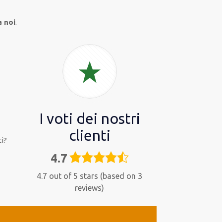
a noi
.
I voti dei nostri
clienti
i?
4.7
4,7
rating
4.7 out of 5 stars (based on 3
reviews)