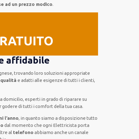
ese ad un prezzo modico
.
GRATUITO
e affidabile
gnese, trovando loro
soluzioni appropriate
 qualità
e
adatti alle esigenze di tutti i clienti
,
 a domicilio
,
esperti
in grado di riparare su
 godere di tutti i comfort della tua casa
.
ni l’anno
, in quanto siamo a disposizione
tutto
to
dal momento che ogni Elettricista
porta
ltre al
telefono
abbiamo anche un
canale