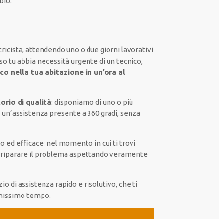
bio.
ricista,
attendendo
uno o due giorni lavorativi
so tu abbia necessità urgente di
un tecnico
,
co nella tua abitazione in un’ora al
orio di qualità
:
disponiamo di
uno o più
 un’assistenza presente a
360 gradi
, senza
o ed efficace
:
nel momento
in cui
ti trovi
r
riparare
il
problema
aspettando veramente
zio di assistenza
rapido
e risolutivo, che ti
chissimo tempo
.