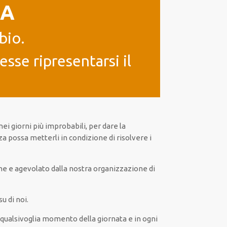
IA
bio.
sse ripresentarsi il
nei giorni
più
improbabili
, per
dare
la
za
possa
metterli in condizione di risolvere i
ne
e
agevolato
dalla nostra organizzazione di
u di noi.
n
qualsivoglia
momento della giornata e in
ogni