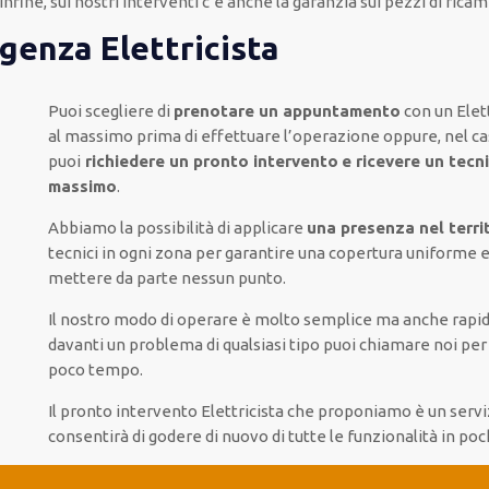
Infine,
sui nostri interventi
c’è anche la
garanzia sui pezzi di ricam
rgenza Elettricista
Puoi scegliere di
prenotare
un appuntamento
con un Elett
al massimo
prima di
effettuare l’operazione
oppure,
nel ca
puoi
richiedere
un pronto intervento
e ricevere un
tecni
massimo
.
Abbiamo la possibilità di applicare
una presenza nel territ
tecnici
in ogni zona
per
garantire
una copertura
uniforme
e
mettere da parte
nessun punto
.
Il nostro modo
di
operare
è
molto semplice
ma
anche
rapid
davanti
un problema di qualsiasi tipo
puoi chiamare noi
pe
poco tempo
.
Il pronto intervento Elettricista
che proponiamo
è
un servi
consentirà di godere di nuovo
di
tutte le funzionalità
in po