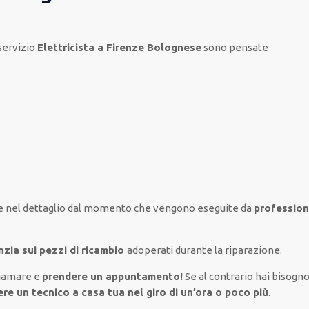
servizio
Elettricista a Firenze Bolognese
sono
pensate
e nel
dettaglio
dal momento che vengono
eseguite
da
profession
nzia sui pezzi di ricambio
adoperati
durante la riparazione.
iamare e
prendere
un appuntamento!
Se
al contrario
hai
bisogn
vere un
tecnico a casa tua nel giro di un’ora o poco più
.