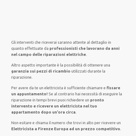
Gli interventi
che riceverai
saranno
attente al
dettaglio
in
quanto
effettuate
da
professionisti che lavorano da anni
nel campo
delle riparazioni elettriche
.
Altro aspetto importante è
la possibilità
di
ottenere
una
garanzia sui pezzi di ricambio
utilizzati
durante la
riparazione.
Per avere
da te
un elettricista
è sufficiente
chiamare e
fissare
un appuntamento!
Se
al contrario
hai
necessità
di
eseguire
la
riparazione
in tempi
brevi
puoi richiedere un
pronto
intervento e ricevere un
elettricista nel tuo
appartamento dopo un’ora circa
.
Non esitare e chiama il numero che trovi in alto per ricevere un
Elettricista a Firenze Europa ad un prezzo competitivo
.