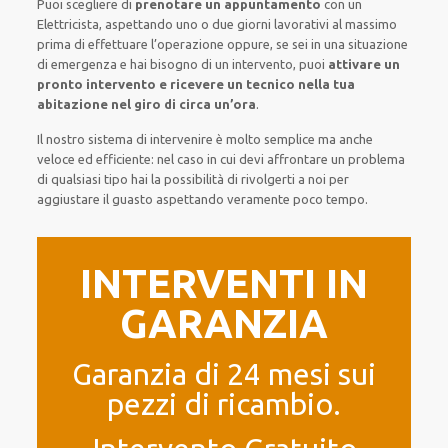
Puoi scegliere di
prenotare
un appuntamento
con un
Elettricista,
aspettando
uno o due giorni lavorativi al massimo
prima di
effettuare l’operazione
oppure,
se sei in una situazione
di emergenza e hai bisogno di
un intervento
, puoi
attivare
un
pronto intervento
e ricevere un
tecnico nella tua
abitazione nel giro di circa un’ora
.
Il nostro sistema
di
intervenire
è
molto semplice
ma
anche
veloce ed efficiente
:
nel caso
in cui
devi affrontare
un problema
di qualsiasi tipo
hai la possibilità di rivolgerti a noi
per
aggiustare
il
guasto
aspettando veramente poco tempo
.
INTERVENTI IN
GARANZIA
Garanzia di 24 mesi sui
pezzi di ricambio.