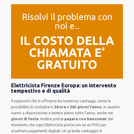
Risolvi il problema con
noi e..
IL COSTO DELLA
CHIAMATA E’
GRATUITO
Elettricista Firenze Europa: un intervento
tempestivo e di qualità
Il supporto
che ti
offriamo
ha numerosi vantaggi, come
la
possibilità di contattarci
24 ore
e
365 giorni l’anno
, in quanto
siamo a disposizione
a tempo pieno
tutto l’anno, anche nei
giorni di festa
.
Inoltre
potrai
pagare con bancomat
dal
momento che ogni Elettricista
porta con sé
un POS
per
accettare pagamenti
digitali
.
Un grande vantaggio
è