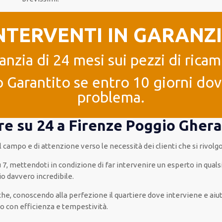
NTERVENTI IN GARANZ
anzia di 24 mesi sui pezzi di ricam
 Garantito se entro 10 giorni dove
problema.
 ore su 24 a Firenze Poggio Gher
sul campo e di attenzione verso le necessità
dei clienti
che si rivolg
u 7
,
mettendoti in condizione
di far
intervenire
un
esperto
in
quals
io
davvero
incredibile
.
a che, conoscendo
alla perfezione
il quartiere
dove interviene
e
aiu
to con
efficienza e tempestività
.