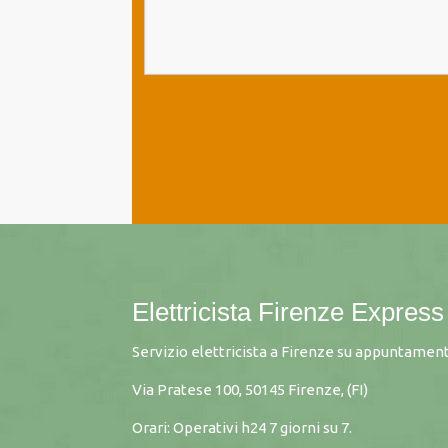
Elettricista Firenze Express
Servizio elettricista a Firenze su appuntament
Via Pratese 100, 50145 Firenze, (FI)
Orari: Operativi h24 7 giorni su 7.