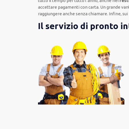
tutto il tempo per
tutto l’anno, anche nei
fest
accettare pagamenti
con carta
.
Un grande van
raggiungere anche senza chiamare
.
Infine,
sui
Il servizio di pronto i