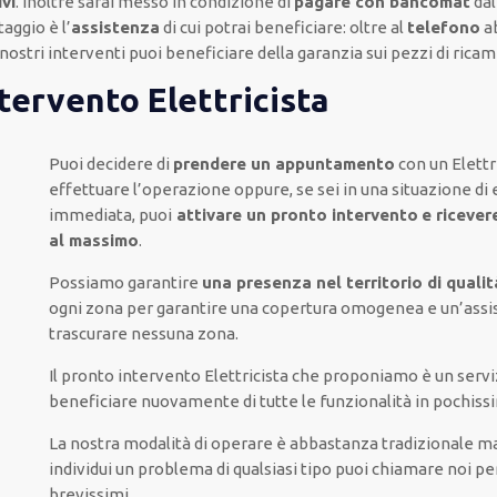
ivi
.
Inoltre
sarai messo in condizione di
pagare con bancomat
dal
taggio
è l’
assistenza
di cui potrai beneficiare:
oltre al
telefono
a
 nostri interventi
puoi beneficiare della
garanzia sui pezzi di ricam
ntervento Elettricista
Puoi decidere di
prendere
un appuntamento
con un Elettr
effettuare l’operazione
oppure,
se sei in una situazione d
immediata
, puoi
attivare
un pronto intervento
e ricever
al massimo
.
Possiamo garantire
una presenza nel territorio di qualit
ogni zona
per
garantire
una copertura
omogenea
e un’assi
trascurare
nessuna zona
.
Il pronto intervento Elettricista
che proponiamo
è
un servi
beneficiare nuovamente
di
tutte le funzionalità
in pochis
La nostra modalità
di
operare
è
abbastanza tradizionale
m
individui
un problema di qualsiasi tipo
puoi chiamare noi
pe
brevissimi
.