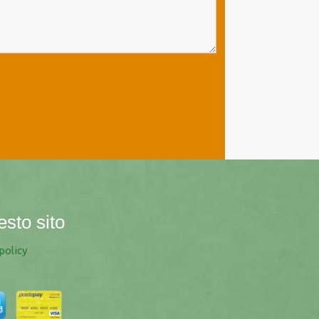
esto sito
policy