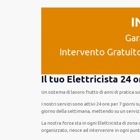
I
Gar
Intervento Gratuito
Il tuo Elettricista 24
Un sistema di lavoro
frutto
di anni di pratica 
I nostri servizi
sono attivi
24 ore
per
7 giorni s
giorno della settimana,
mettendo su
un serviz
La nostra forza
sta in ogni Elettricista di zon
organizzato
, riesce ad
intervenire
in ogni pun