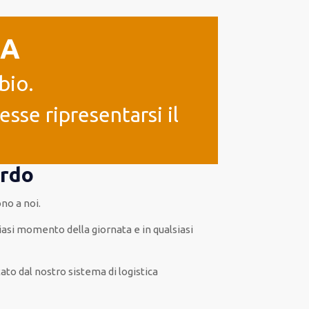
IA
bio.
sse ripresentarsi il
ardo
ono a noi.
iasi
momento della giornata e in
qualsiasi
tato
dal nostro sistema di logistica