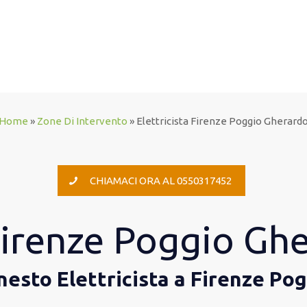
Home
»
Zone Di Intervento
»
Elettricista Firenze Poggio Gherard
CHIAMACI ORA AL 0550317452
 Firenze Poggio Gh
 onesto Elettricista a Firenze P