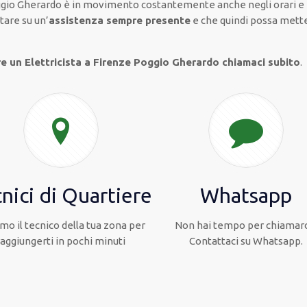
gio Gherardo è
in movimento
costantemente
anche
negli orari e
tare su
un’
assistenza
sempre presente
e che
quindi
possa
metter
re un Elettricista a Firenze Poggio Gherardo chiamaci subito
.
nici di Quartiere
Whatsapp
mo il tecnico della tua zona per
Non hai tempo per chiamarc
raggiungerti in pochi minuti
Contattaci su Whatsapp.