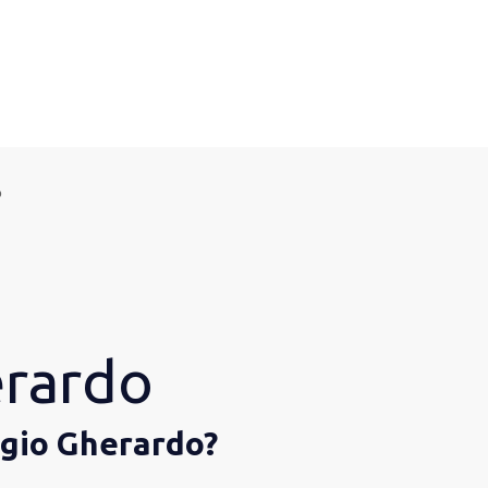
o
erardo
oggio Gherardo?