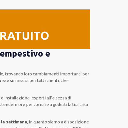
GRATUITO
tempestivo e
o, trovando loro
cambiamenti importanti
per
ore
e
su misura per tutti clienti
, che
e e installazione
,
esperti
all’altezza di
ttendere ore
per tornare a goderti la tua casa
 la settimana
, in quanto siamo a disposizione