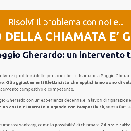
Risolvi il problema con noi e..
O DELLA CHIAMATA E’ 
Poggio Gherardo: un intervento 
risolvere i problemi delle persone che
ci chiamano
a Poggio Gherard
va.
Gli aggiustamenti Elettricista che applichiamo sono di val
intervento
tempestivo e competente
.
ggio Gherardo
con un’esperienza decennale
in lavori di riparazion
d un costo di mercato e agendo con tempestività
, senza farti
a
numerosi vantaggi, come
la possibilità di chiamare
24 ore
e
tutta