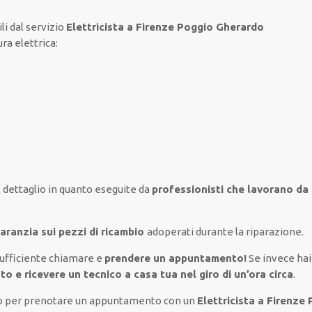
li
dal servizio
Elettricista a Firenze Poggio Gherardo
ura elettrica
:
l
dettaglio
in quanto
eseguite
da
professionisti che lavorano da 
aranzia sui pezzi di ricambio
adoperati
durante la riparazione.
sufficiente
chiamare e
prendere
un appuntamento!
Se
invece
ha
to e ricevere un
tecnico a casa tua nel giro di un’ora circa
.
lto per prenotare un appuntamento con un
Elettricista a Firenz