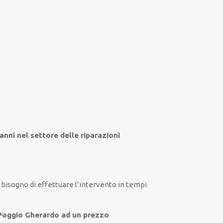
anni nel settore
delle riparazioni
i
bisogno
di
effettuare
l’intervento
in tempi
e Poggio Gherardo ad un prezzo