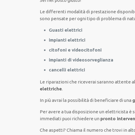
Sei nel posto giusto!
Le
differenti
modalità
di
prestazione
disponibi
sono
pensate
per
ogni tipo di
problema
di nat
Guasti elettrici
impianti elettrici
citofoni e videocitofoni
impianti di videosorveglianza
cancelli elettrici
Le riparazioni
che riceverai
saranno
attente a
elettriche
.
In più avrai
la possibilità
di
beneficiare di
una
g
Per avere
a tua disposizione
un elettricista
è 
immediati
puoi richiedere un
pronto interven
Che aspetti? Chiama il numero che trovi in a