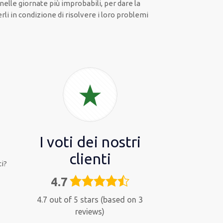
 nelle giornate
più
improbabili
, per
dare
la
li in condizione di risolvere i loro problemi
I voti dei nostri
clienti
i?
4.7
4,7
rating
4.7 out of 5 stars (based on 3
reviews)