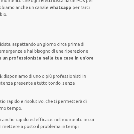
 momento che ogni Elettricista
ha
un POS
per
bbiamo anche un
canale
whatsapp
per farci
bio.
icista,
aspettando
un giorno circa
prima di
i emergenza e hai bisogno di
una riparazione
e un
professionista nella tua casa in un’ora
à
:
disponiamo di
uno o più
professionisti
in
stenza presente a
tutto tondo
, senza
zio
rapido
e risolutivo, che ti
permetterà di
simo tempo
.
a
anche
rapido ed efficace
:
nel momento
in cui
r
mettere a posto
il
problema
in tempi