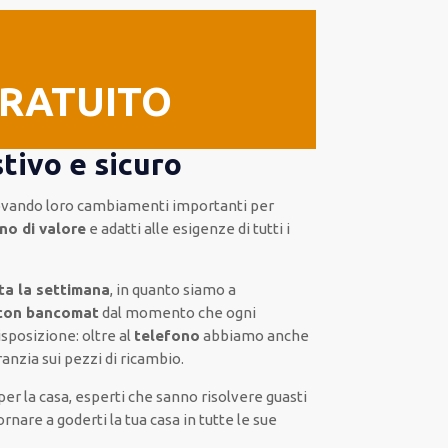
GRATUITO
tivo e sicuro
ovando loro
cambiamenti importanti
per
no di valore
e
adatti alle esigenze di tutti i
ta la settimana
, in quanto siamo a
 con bancomat
dal momento che ogni
sposizione:
oltre al
telefono
abbiamo anche
anzia sui pezzi di ricambio.
per la casa
,
esperti
che sanno risolvere
guasti
ornare a goderti la tua casa in tutte le sue