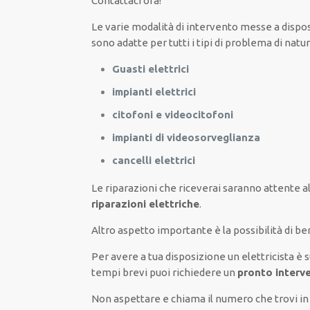
Contattaci ora!
Le
varie
modalità
di
intervento
messe a dispo
sono
adatte
per
tutti i tipi di
problema
di natur
Guasti elettrici
impianti elettrici
citofoni e videocitofoni
impianti di videosorveglianza
cancelli elettrici
Le riparazioni
che riceverai
saranno
attente a
riparazioni elettriche
.
Altro aspetto importante è
la possibilità
di
ben
Per avere
a tua disposizione
un elettricista
è 
tempi
brevi
puoi richiedere un
pronto interv
Non aspettare e chiama il numero che trovi in