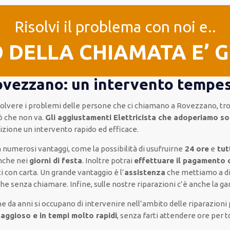
Risolvi il problema con noi e..
O DELLA CHIAMATA E’ 
Rovezzano: un intervento tempes
risolvere i problemi delle persone che
ci chiamano
a Rovezzano, tr
ò che non va.
Gli aggiustamenti Elettricista che adoperiamo so
osizione un intervento
rapido ed efficace
.
 numerosi vantaggi, come
la possibilità di usufruirne
24 ore
e
tut
anche nei
giorni di festa
.
Inoltre
potrai
effettuare il pagamento
ti
con carta
.
Un grande vantaggio
è l’
assistenza
che mettiamo a di
nche senza chiamare
.
Infine,
sulle nostre riparazioni
c’è anche la
gar
e da anni si occupano di intervenire
nell’ambito delle riparazioni 
aggioso e in tempi molto rapidi
, senza farti
attendere ore
per t