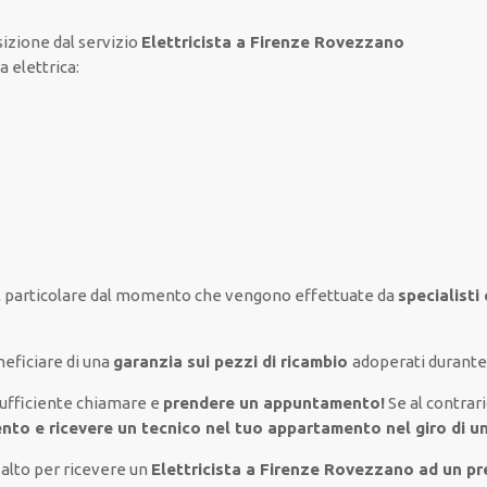
sizione
dal servizio
Elettricista a Firenze Rovezzano
a elettrica
:
l
particolare
dal momento che vengono
effettuate
da
specialisti
eficiare di
una
garanzia sui pezzi di ricambio
adoperati
durante 
sufficiente
chiamare e
prendere
un appuntamento!
Se
al contrar
ento e ricevere un
tecnico nel tuo appartamento nel giro di u
 alto per ricevere un
Elettricista a Firenze Rovezzano ad un p