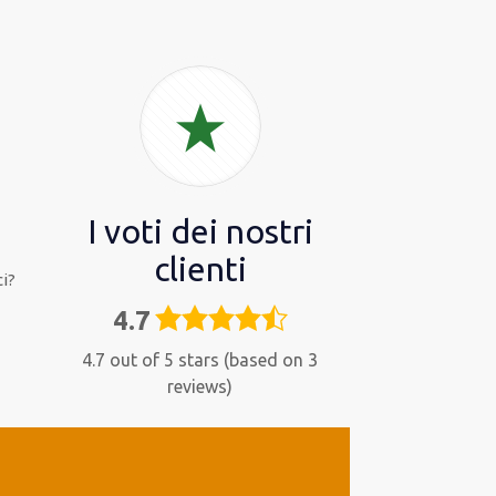
I voti dei nostri
clienti
i?
4.7
4,7
rating
4.7 out of 5 stars (based on 3
reviews)