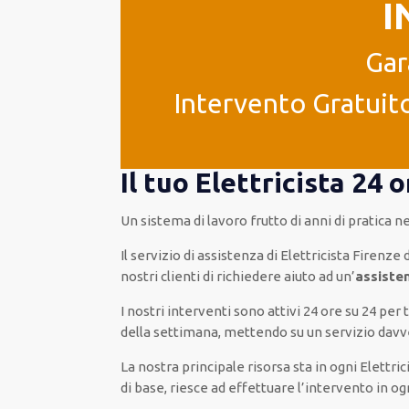
I
Gar
Intervento Gratuito
Il tuo Elettricista 24
Un sistema di lavoro
frutto
di anni di pratica n
Il servizio di assistenza
di Elettricista Firenze
nostri clienti
di
richiedere aiuto ad
un’
assiste
I nostri interventi
sono attivi
24 ore su 24
per
t
della settimana,
mettendo su
un servizio
davv
La nostra principale risorsa
sta in ogni Elettri
di base
, riesce ad
effettuare l’intervento
in og