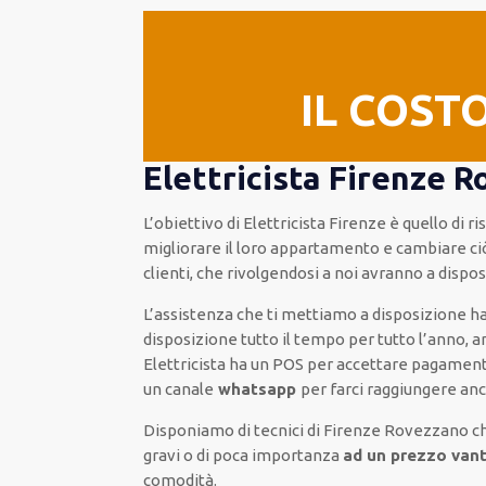
IL COST
Elettricista Firenze 
L’obiettivo
di Elettricista Firenze è quello di 
migliorare
il loro appartamento
e cambiare ci
clienti
, che rivolgendosi a noi avranno a disp
L’assistenza
che ti
mettiamo a disposizione
ha
disposizione
tutto il tempo per
tutto l’anno, 
Elettricista
ha
un POS
per accettare pagamen
un
canale
whatsapp
per farci raggiungere a
Disponiamo di
tecnici di Firenze Rovezzano
ch
gravi o di poca importanza
ad un prezzo vant
comodità
.