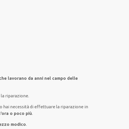
 che lavorano da anni nel campo
delle
la riparazione.
io
hai
necessità
di
effettuare
la riparazione
in
n’ora o poco più
.
rezzo modico
.