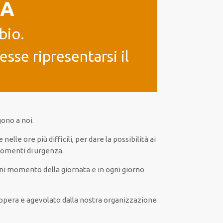
IA
bio.
sse ripresentarsi il
gono a noi.
 e nelle ore
più
difficili
, per
dare
la possibilità
ai
omenti di urgenza
.
ni
momento della giornata e in
ogni
giorno
 opera
e
agevolato
dalla nostra organizzazione