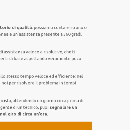
torio di qualità
:
possiamo contare su
uno o
enea
e un’assistenza presente a
360 gradi
,
di assistenza
veloce
e risolutivo, che ti
enti di base
aspettando veramente poco
allo stesso tempo
veloce ed efficiente
:
nel
 noi
per
risolvere
il
problema
in tempi
icista,
attendendo
un giorno circa
prima di
rgente di
un tecnico
, puoi
segnalare
un
el giro di circa un’ora
.