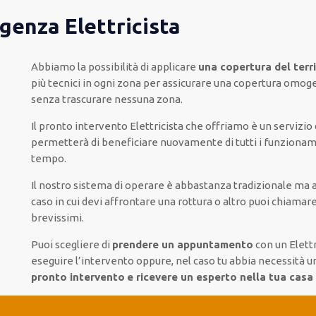
rgenza Elettricista
Abbiamo la possibilità di applicare
una copertura del terri
più
tecnici
in ogni zona
per
assicurare
una copertura
omog
senza
trascurare
nessuna zona
.
Il pronto intervento Elettricista
che offriamo
è
un servizio 
permetterà di beneficiare nuovamente
di
tutti i funzionam
tempo
.
Il nostro sistema
di
operare
è
abbastanza tradizionale
ma
caso
in cui
devi affrontare
una rottura o altro
puoi chiamare
brevissimi
.
Puoi scegliere di
prendere
un appuntamento
con un Elettr
eseguire l’intervento
oppure,
nel caso tu abbia necessità u
pronto intervento
e ricevere un
esperto nella tua casa n