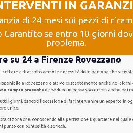
NTERVENTI IN GARANZ
anzia di 24 mesi sui pezzi di ricam
 Garantito se entro 10 giorni dove
problema.
 ore su 24 a Firenze Rovezzano
el settore e di ascolto verso le necessità
delle persone
che si rivol
disponibile
a Rovezzano è
attivo
costantemente
anche
nei giorni
nza
sempre presente
e che
dunque
possa
soccorrerli
anche
nei m
utti i giorni
,
dandoti l’occasione
di far
intervenire
un
esperto
in
og
ero
unico
.
cista di zona che, conoscendo
alla perfezione
il quartiere
nel quale
ni punto con
puntualità e serietà
.