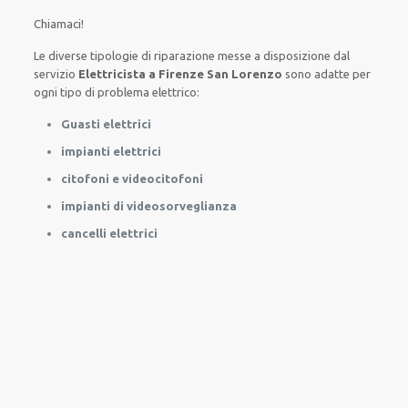
Chiamaci!
Le
diverse
tipologie
di
riparazione
messe a disposizione
dal
servizio
Elettricista a Firenze San Lorenzo
sono
adatte
per
ogni tipo di
problema
elettrico
:
Guasti elettrici
impianti elettrici
citofoni e videocitofoni
impianti di videosorveglianza
cancelli elettrici