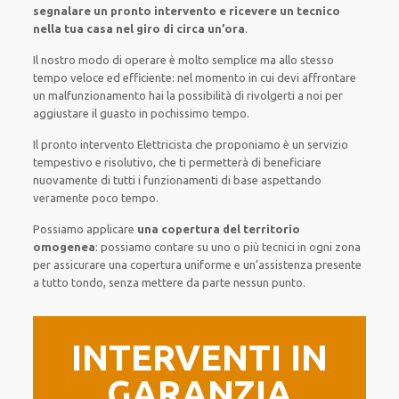
segnalare
un pronto intervento
e ricevere un
tecnico
nella tua casa nel giro di circa un’ora
.
Il nostro modo
di
operare
è
molto semplice
ma
allo stesso
tempo
veloce ed efficiente
:
nel momento
in cui
devi affrontare
un malfunzionamento
hai la possibilità di rivolgerti a noi
per
aggiustare
il
guasto
in pochissimo tempo
.
Il pronto intervento Elettricista
che proponiamo
è
un servizio
tempestivo
e risolutivo, che ti
permetterà di beneficiare
nuovamente
di
tutti i funzionamenti di base
aspettando
veramente poco tempo
.
Possiamo applicare
una copertura del territorio
omogenea
:
possiamo contare su
uno o più
tecnici
in ogni zona
per
assicurare
una copertura
uniforme
e un’assistenza presente
a
tutto tondo
, senza
mettere da parte
nessun punto
.
INTERVENTI IN
GARANZIA