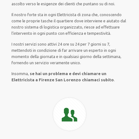
ascolto verso le esigenze
dei clienti
che puntano su di noi.
Il nostro forte
sta in ogni Elettricista di zona che, conoscendo
come le proprie tasche
il quartiere
dove interviene
e
aiutato
dal
nostro sistema di logistica organizzato
, riesce ad
effettuare
l’intervento
in ogni punto con
efficienza e tempestività
.
I nostri servizi
sono attivi
24 ore su 24
per
7 giorni su 7
,
mettendoti in condizione
di far
arrivare
un
esperto
in
ogni
momento della giornata e in
qualsiasi
giorno della settimana,
fornendo
un servizio
veramente
unico
.
Insomma,
se hai un problema e devi chiamare un
Elettricista a Firenze San Lorenzo chiamaci subito
.