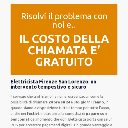
Risolvi il problema con
noi e..
IL COSTO DELLA
CHIAMATA E’
GRATUITO
Elettricista Firenze San Lorenzo: un
intervento tempestivo e sicuro
Il servizio
che ti
offriamo
ha numerosi vantaggi, come
la
possibilità di chiamare
24 ore su 24
e
365 giorni l’anno
, in
quanto siamo a disposizione
tutto il tempo per
tutto l’anno,
anche nei
festivi
.
Inoltre
avrai la comodità di
pagare con
bancomat
dal momento che ogni Elettricista
porta con sé
un
POS
per accettare pagamenti
digitali
.
Un grande vantaggio
è