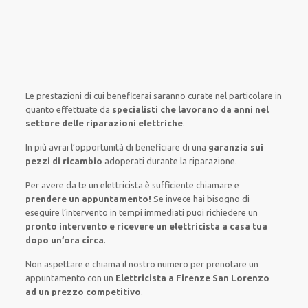
Le prestazioni
di cui beneficerai
saranno
curate nel
particolare
in
quanto
effettuate
da
specialisti che lavorano da anni nel
settore
delle riparazioni elettriche
.
In più avrai
l’opportunità
di
beneficiare di
una
garanzia sui
pezzi di ricambio
adoperati
durante la riparazione.
Per avere
da te
un elettricista
è sufficiente
chiamare e
prendere
un appuntamento!
Se
invece
hai
bisogno
di
eseguire
l’intervento
in tempi
immediati
puoi richiedere un
pronto intervento e ricevere un
elettricista a casa tua
dopo un’ora circa
.
Non aspettare e chiama il nostro numero per prenotare un
appuntamento con un
Elettricista a Firenze San Lorenzo
ad un prezzo competitivo
.