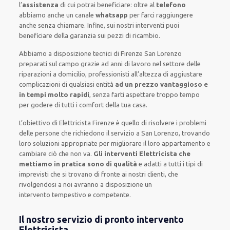
l’
assistenza
di cui potrai beneficiare:
oltre al
telefono
abbiamo anche un
canale
whatsapp
per farci raggiungere
anche senza chiamare
.
Infine,
sui nostri interventi
puoi
beneficiare della
garanzia sui pezzi di ricambio.
Abbiamo a disposizione
tecnici di Firenze San Lorenzo
preparati sul campo grazie ad anni di lavoro
nel settore delle
riparazioni a domicilio
,
professionisti
all’altezza di aggiustare
complicazioni di qualsiasi entità
ad un prezzo vantaggioso e
in tempi molto rapidi
, senza farti
aspettare troppo tempo
per godere di tutti i comfort della tua casa
.
L’obiettivo
di Elettricista Firenze è quello di risolvere i problemi
delle persone che
richiedono il servizio
a San Lorenzo, trovando
loro
soluzioni appropriate
per migliorare
il loro appartamento
e
cambiare ciò che non va.
Gli interventi Elettricista che
mettiamo in pratica sono di qualità
e
adatti a tutti i tipi di
imprevisti che si trovano di fronte ai nostri clienti
, che
rivolgendosi a noi avranno a disposizione un
intervento
tempestivo e competente
.
Il nostro servizio di pronto intervento
Elettricista