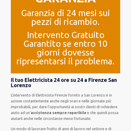
Garanzia di 24 mesi sui
pezzi di ricambio.
Intervento Gratuito
Garantito se entro 10
giorni dovesse
ripresentarsi il problema.
Il tuo Elettricista 24 ore su 24 a Firenze San
Lorenzo
L’intervento
di Elettricista Firenze
fornito
a San Lorenzo è
in
azione
costantemente
anche
negli orari e nelle giornate
più
improbabili
, per
dare
l’opportunità
ai nostri clienti
di
richiedere
aiuto ad
un’
assistenza
sempre reperibile
e che
quindi
possa
aiutarli
anche
nelle circostanze meno fortunate
.
Un modo
di lavorare
frutto
di anni di lavoro nel settore e di