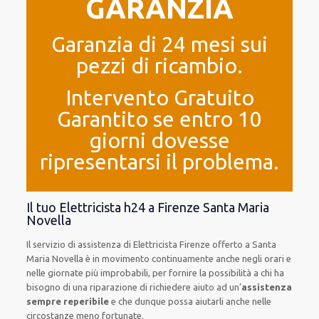
GARANZIA
Garanzia di 24 mesi sui
pezzi di ricambio.
Intervento Gratuito
Garantito se entro 10
giorni dovesse
ripresentarsi il problema.
Il tuo Elettricista h24 a Firenze Santa Maria
Novella
Il servizio di assistenza
di Elettricista Firenze
offerto
a Santa
Maria Novella è
in movimento
continuamente
anche
negli orari e
nelle giornate
più
improbabili
, per
fornire
la possibilità
a chi ha
bisogno di una riparazione
di
richiedere aiuto ad
un’
assistenza
sempre reperibile
e che
dunque
possa
aiutarli
anche
nelle
circostanze meno fortunate
.