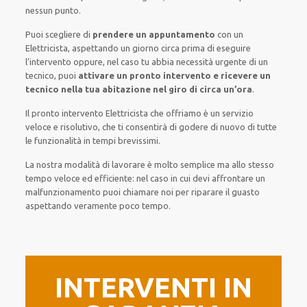
nessun punto
.
Puoi scegliere di
prendere
un appuntamento
con un
Elettricista,
aspettando
un giorno circa
prima di
eseguire
l’intervento
oppure,
nel caso tu abbia necessità urgente di
un
tecnico
, puoi
attivare
un pronto intervento
e ricevere un
tecnico nella tua abitazione nel giro di circa un’ora
.
Il pronto intervento Elettricista
che offriamo
è
un servizio
veloce
e risolutivo, che ti
consentirà di godere di nuovo
di
tutte
le funzionalità
in tempi brevissimi
.
La nostra modalità
di
lavorare
è
molto semplice
ma
allo stesso
tempo
veloce ed efficiente
:
nel caso
in cui
devi affrontare
un
malfunzionamento
puoi chiamare noi
per
riparare
il
guasto
aspettando veramente poco tempo
.
INTERVENTI IN