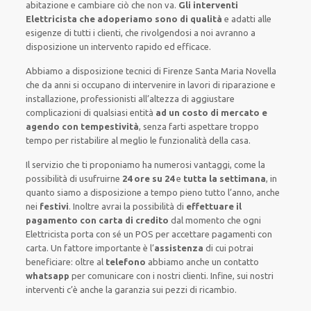
abitazione
e cambiare ciò che non va.
Gli interventi
Elettricista che adoperiamo sono di qualità
e
adatti alle
esigenze di tutti i clienti
, che rivolgendosi a noi avranno a
disposizione un intervento
rapido ed efficace
.
Abbiamo a disposizione
tecnici di Firenze Santa Maria Novella
che da anni si occupano di intervenire
in lavori di riparazione e
installazione
,
professionisti
all’altezza di aggiustare
complicazioni di qualsiasi entità
ad un costo di mercato e
agendo con tempestività
, senza farti
aspettare troppo
tempo
per ristabilire al meglio le funzionalità della casa
.
Il servizio
che ti
proponiamo
ha numerosi vantaggi, come
la
possibilità di usufruirne
24 ore su 24
e
tutta la settimana
, in
quanto siamo a disposizione
a tempo pieno
tutto l’anno, anche
nei
festivi
.
Inoltre
avrai la possibilità di
effettuare il
pagamento con carta di credito
dal momento che ogni
Elettricista
porta con sé
un POS
per accettare pagamenti
con
carta
.
Un fattore importante
è l’
assistenza
di cui potrai
beneficiare:
oltre al
telefono
abbiamo anche un
contatto
whatsapp
per comunicare con i nostri clienti
.
Infine,
sui nostri
interventi
c’è anche la
garanzia sui pezzi di ricambio.