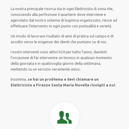
La nostra principale risorsa
sta in ogni Elettricista di zona che,
conoscendo
alla perfezione
il quartiere
dove interviene
e
agevolato
dal nostro sistema di logistica organizzato
, riesce ad
effettuare l’intervento
in ogni punto con
puntualità e serietà
.
Un modo
di lavorare
risultato
di anni di pratica sul campo e di
ascolto verso le esigenze
dei clienti
che puntano su di noi.
I nostri interventi
sono attivi
h24
per
tutto l’anno
,
dandoti
l’occasione
di far
intervenire
un
tecnico
in
qualsiasi
momento
della giornata e in
qualsivoglia
giorno della settimana,
mettendo su
un servizio
veramente
unico
.
Insomma,
se hai un problema e devi chiamare un
Elettricista a Firenze Santa Maria Novella rivolgiti a noi
.