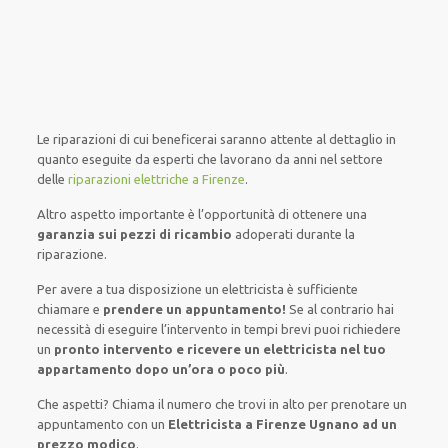
Le riparazioni
di cui beneficerai
saranno
attente al
dettaglio
in
quanto
eseguite
da
esperti che lavorano da anni nel settore
delle
riparazioni elettriche a Firenze
.
Altro aspetto importante è
l’opportunità
di
ottenere
una
garanzia sui pezzi di ricambio
adoperati
durante la
riparazione.
Per avere
a tua disposizione
un elettricista
è sufficiente
chiamare e
prendere
un appuntamento!
Se
al contrario
hai
necessità
di
eseguire
l’intervento
in tempi
brevi
puoi richiedere
un
pronto intervento e ricevere un
elettricista nel tuo
appartamento dopo un’ora o poco più
.
Che aspetti? Chiama il numero che trovi in alto per prenotare un
appuntamento con un
Elettricista a Firenze Ugnano ad un
prezzo modico
.