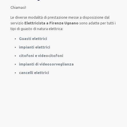
Chiamaci!
Le
diverse
modalità
di
prestazione
messe a disposizione
dal
servizio
Elettricista a Firenze Ugnano
sono
adatte
per
tutti i
tipi di
guasto
di natura elettrica
:
Guasti elettrici
impianti elettrici
citofoni e videocitofoni
impianti di videosorveglianza
cancelli elettrici