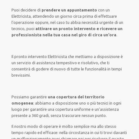
Puoi decidere di
prendere
un appuntamento
con un
Elettricista,
attendendo
un giorno circa
prima di
effettuare
l’operazione
oppure,
nel caso tu abbia necessità urgente di
un
tecnico
, puoi
attivare
un pronto intervento
e ricevere un
professionista nella tua casa nel giro di circa un’ora
.
Il pronto intervento Elettricista
che mettiamo a disposizione
è
un servizio di assistenza
tempestivo
e risolutivo, che ti
consentirà di godere di nuovo
di
tutte le funzionalità
in tempi
brevissimi
.
Possiamo garantire
una copertura del territorio
omogenea
:
abbiamo a disposizione
uno o più
tecnici
in ogni
luogo
per
garantire
una copertura
uniforme
e un’assistenza
presente a
360 gradi
, senza
trascurare
nessun punto
.
Il nostro modo
di
operare
è
molto semplice
ma
allo stesso
tempo
rapido ed efficace
:
nella circostanza
in cui
ti trovi davanti
un malfunzionamento
puoi chiamare noi
per
risolvere
il
guasto