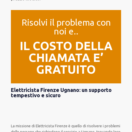
Risolvi il problema con
noi e..
IL COSTO DELLA
CHIAMATA E’
GRATUITO
Elettricista Firenze Ugnano: un supporto
tempestivo e sicuro
La missione
di Elettricista Firenze è quello di risolvere i problemi
delle persone che
richiedono il servizio
a Ugnano, trovando loro