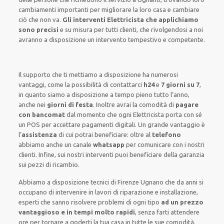
cambiamenti importanti
per migliorare
la loro casa
e cambiare
ciò che non va.
Gli interventi Elettricista che applichiamo
sono precisi
e
su misura per tutti clienti
, che rivolgendosi a noi
avranno a disposizione un intervento
tempestivo e competente
.
Il supporto
che ti
mettiamo a disposizione
ha numerosi
vantaggi, come
la possibilità di contattarci
h24
e
7 giorni su 7
,
in quanto siamo a disposizione
a tempo pieno
tutto l’anno,
anche nei
giorni di festa
.
Inoltre
avrai la comodità di
pagare
con bancomat
dal momento che ogni Elettricista
porta con sé
un POS
per accettare pagamenti
digitali
.
Un grande vantaggio
è
l’
assistenza
di cui potrai beneficiare:
oltre al
telefono
abbiamo anche un
canale
whatsapp
per comunicare con i nostri
clienti
.
Infine,
sui nostri interventi
puoi beneficiare della
garanzia
sui pezzi di ricambio.
Abbiamo a disposizione
tecnici di Firenze Ugnano
che da anni si
occupano di intervenire
in lavori di riparazione e installazione
,
esperti
che sanno risolvere
problemi di ogni tipo
ad un prezzo
vantaggioso e in tempi molto rapidi
, senza farti
attendere
ore
per tornare a goderti la tua casa in tutte le sue comodità
.