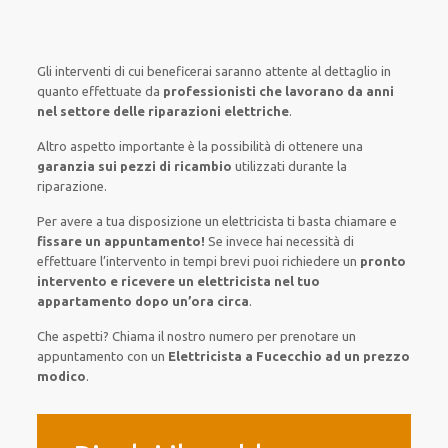
Gli interventi
di cui beneficerai
saranno
attente al
dettaglio
in
quanto
effettuate
da
professionisti che lavorano da anni
nel settore
delle riparazioni elettriche
.
Altro aspetto importante è
la possibilità
di
ottenere
una
garanzia sui pezzi di ricambio
utilizzati
durante la
riparazione.
Per avere
a tua disposizione
un elettricista
ti basta
chiamare e
fissare
un appuntamento!
Se
invece
hai
necessità
di
effettuare
l’intervento
in tempi
brevi
puoi richiedere un
pronto
intervento e ricevere un
elettricista nel tuo
appartamento dopo un’ora circa
.
Che aspetti? Chiama il nostro numero per prenotare un
appuntamento con un
Elettricista a Fucecchio ad un prezzo
modico
.