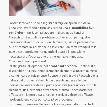
I nostri interventi sono eseguiti dai migliori specialisti della
zona, che lavorando a turni assicurano una
disponibilità h24
per 7 giorni su 7
, senza lasciare mai soli gli abitanti di
Fucecchio, infastiditi da problemi di diversi tipi per i quali è
necessario il lavoro di un buon Elettricista, l’unica persona che
può sistemare la situazione e assicurare una certa tranquillità in
questi casi, specialmente quando il guasto in questione
necessita di un’operazione di emergenza e immediata.
Chiamando noi si può fare!
Infatti grazie all’opzione del
pronto intervento Elettricista
,
disponibile h24, devi semplicemente chiamare al nostro numero
e comunicare precisamente il punto in cui ti trovi a Fucecchio e la
natura del problema che ti trovi davanti: in base alle tue
indicazioni arriverà da te il prima possibile (circa un’ora dopo la
chiamata) un Elettricista attrezzato di tutto il necessario per
effettuare il lavoro e garantirti un servizio veloce ed efficace,
risolvendo una volta per tutte il tuo problema.
Insomma, un servizio Elettricista tra i migliori della zona che ti