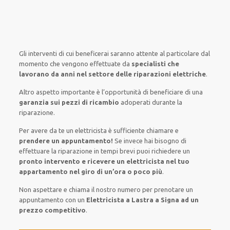
Gli interventi
di cui beneficerai
saranno
attente al
particolare
dal
momento che vengono
effettuate
da
specialisti che
lavorano da anni nel settore
delle riparazioni elettriche
.
Altro aspetto importante è
l’opportunità
di
beneficiare di
una
garanzia sui pezzi di ricambio
adoperati
durante la
riparazione.
Per avere
da te
un elettricista
è sufficiente
chiamare e
prendere
un appuntamento!
Se
invece
hai
bisogno
di
effettuare
la riparazione
in tempi
brevi
puoi richiedere un
pronto intervento e ricevere un
elettricista nel tuo
appartamento nel giro di un’ora o poco più
.
Non aspettare e chiama il nostro numero per prenotare un
appuntamento con un
Elettricista a Lastra a Signa ad un
prezzo competitivo
.