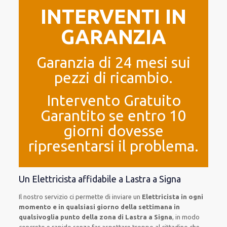
INTERVENTI IN
GARANZIA
Garanzia di 24 mesi sui
pezzi di ricambio.
Intervento Gratuito
Garantito se entro 10
giorni dovesse
ripresentarsi il problema.
Un Elettricista affidabile a Lastra a Signa
Il nostro servizio ci permette di inviare un
Elettricista in ogni
momento e in qualsiasi giorno della settimana in
qualsivoglia punto della zona di Lastra a Signa
, in modo