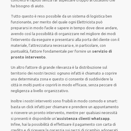
concreto e rapido senza far aspettare troppo al cittadino che
ha bisogno di aiuto.
Tutto questo è reso possibile da un sistema di logistica ben
funzionante, per merito del quale ogni Elettricista può
prepararsi in modo facile e sapere in tempo dove deve andare,
avendo così la possibilità di organizzare nel migliore dei modi
l’intervento da eseguire e presentarsi alla porta del cliente con il
materiale, l’attrezzatura necessaria e, in particolare, con
puntualità, fattore fondamentale per fornire un
servizio di
pronto intervento
.
Un altro fattore di grande rilevanza è la distribuzione sul
territorio dei nostri tecnici: ognuno infatti è chiamato a coprire
una determinata zona e questo ci consente di suddividere la
città in molti punti e coprirli in modo efficace, senza peccare di
negligenza a livello organizzativo.
Inoltre i nostri interventi sono fruibili in modo comodo e smart:
basta un click infatti per chiamare e prendere un appuntamento
o ricevere un pronto intervento, mentre per qualsiasi necessità
si presenti è disponibile un’
assistenza clienti whatsapp
.
Infine, hai la possibilità di effettuare il pagamento con carta di
credito e di ricevere la garanzia sui pezzi di ricambio adoperati.